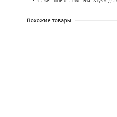
Увеличенный ковш объемом 1,5 куб.м. для 
Похожие товары
Фронтальный погрузчик LONKING LG833N
Грузоподъемность:
Объем ковша:
Фронтальный погрузчик LONKING CDM853