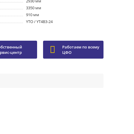
2930 мм
3350 мм
910 мм
YTO / YT4B3-24
обственный
Работаем по всему
ервис-центр
ЦФО