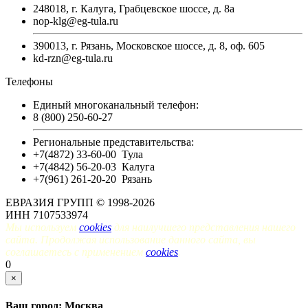
248018, г. Калуга, Грабцевское шоссе, д. 8а
nop-klg@eg-tula.ru
390013, г. Рязань, Московское шоссе, д. 8, оф. 605
kd-rzn@eg-tula.ru
Телефоны
Единый многоканальный телефон:
8 (800) 250-60-27
Региональные представительства:
+7(4872) 33-60-00
Тула
+7(4842) 56-20-03
Калуга
+7(961) 261-20-20
Рязань
ЕВРАЗИЯ ГРУПП © 1998-2026
ИНН 7107533974
Мы используем
cookies
для наилучшего представления нашего
сайта. Продолжая использование данного сайта, вы
соглашаетесь с применением
cookies
.
0
×
Ваш город: Москва