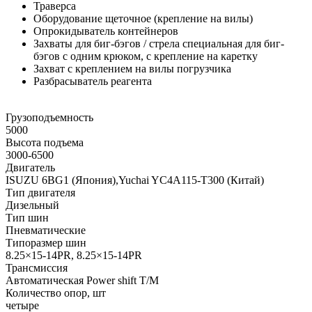
Траверса
Оборудование щеточное (крепление на вилы)
Опрокидыватель контейнеров
Захваты для биг-бэгов / стрела специальная для биг-
бэгов с одним крюком, с крепление на каретку
Захват с креплением на вилы погрузчика
Разбрасыватель реагента
Грузоподъемность
5000
Высота подъема
3000-6500
Двигатель
ISUZU 6BG1 (Япония),Yuchai YC4A115-T300 (Китай)
Тип двигателя
Дизельный
Тип шин
Пневматические
Типоразмер шин
8.25×15-14PR, 8.25×15-14PR
Трансмиссия
Автоматическая Power shift Т/М
Количество опор, шт
четыре